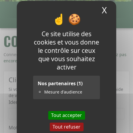
X
Masque
Payer ma facture
Connexion
0,00 €
0
Ce site utilise des
CONNEXION
cookies et vous donne
le contrôle sur ceux
Connectez-vous ou créez un nouveau compte
Vous n'avez pas
que vous souhaitez
encore de compte Créer un compte.
activer
Clients enregistrés
Nos partenaires
(1)
Si vous possédez déjà un compte, connectez-vous à l'aide
Mesure d'audience
de votre adresse email.
Identifiant
Tout accepter
Tout refuser
Mot de passe