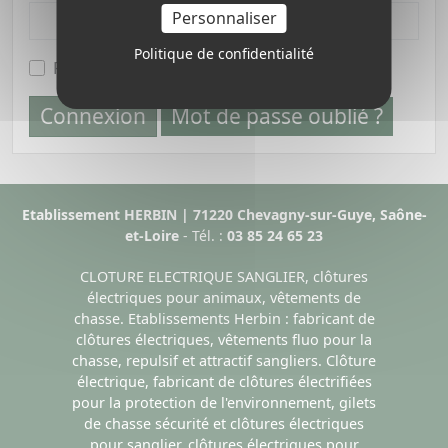
Personnaliser
Politique de confidentialité
Rester connecté
Connexion
Mot de passe oublié ?
Etablissement HERBIN | 71220 Chevagny-sur-Guye, Saône-
et-Loire
- Tél. :
03 85 24 65 23
CLOTURE ELECTRIQUE SANGLIER, clôtures
électriques pour animaux, vêtements de
chasse. Etablissements Herbin : fabricant de
clôtures électriques, vêtements fluo pour la
chasse, repulsif et attractif sangliers. Clôture
électrique, fabricant de clôtures électrifiées
pour la protection de l'environnement, gilets
de chasse sécurité et clôtures électriques
pour sanglier, clôtures électriques pour