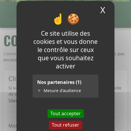
X
Masque
Payer ma facture
Connexion
0,00 €
0
Ce site utilise des
CONNEXION
cookies et vous donne
le contrôle sur ceux
Connectez-vous ou créez un nouveau compte
Vous n'avez pas
que vous souhaitez
encore de compte Créer un compte.
activer
Clients enregistrés
Nos partenaires
(1)
Si vous possédez déjà un compte, connectez-vous à l'aide
Mesure d'audience
de votre adresse email.
Identifiant
Tout accepter
Tout refuser
Mot de passe