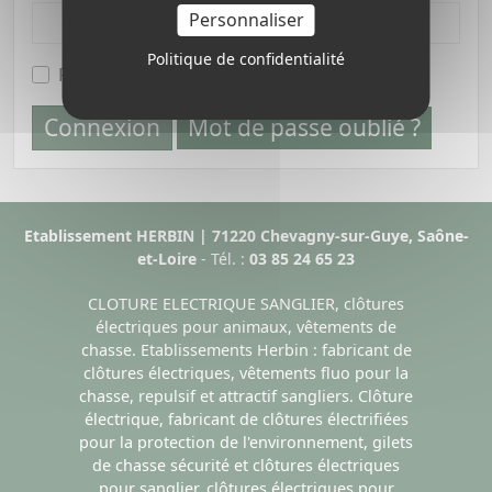
Personnaliser
Politique de confidentialité
Rester connecté
Connexion
Mot de passe oublié ?
Etablissement HERBIN | 71220 Chevagny-sur-Guye, Saône-
et-Loire
- Tél. :
03 85 24 65 23
CLOTURE ELECTRIQUE SANGLIER, clôtures
électriques pour animaux, vêtements de
chasse. Etablissements Herbin : fabricant de
clôtures électriques, vêtements fluo pour la
chasse, repulsif et attractif sangliers. Clôture
électrique, fabricant de clôtures électrifiées
pour la protection de l'environnement, gilets
de chasse sécurité et clôtures électriques
pour sanglier, clôtures électriques pour