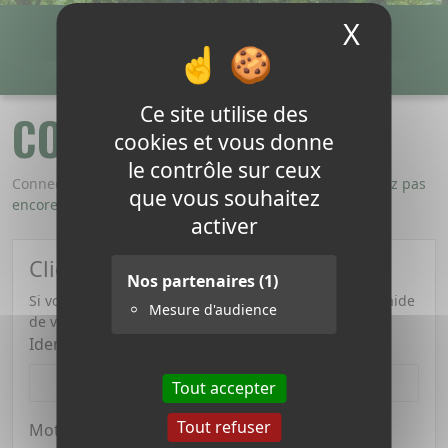
X
Masque
Payer ma facture
Connexion
0,00 €
0
Ce site utilise des
CONNEXION
cookies et vous donne
le contrôle sur ceux
Connectez-vous ou créez un nouveau compte
Vous n'avez pas
que vous souhaitez
encore de compte Créer un compte.
activer
Clients enregistrés
Nos partenaires
(1)
Si vous possédez déjà un compte, connectez-vous à l'aide
Mesure d'audience
de votre adresse email.
Identifiant
Tout accepter
Tout refuser
Mot de passe