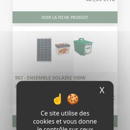
VOIR LA FICHE PRODUIT
967 - ENSEMBLE SOLAIRE 100W
Référence : 967
X
Masque
432,18 €
TTC
Ce site utilise des
cookies et vous donne
VOIR LA FICHE PRODUIT
le contrôle sur ceux