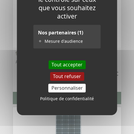
que vous souhaitez
activer
Nos partenaires
(1)
Mesure d'audience
95 - CLÔTURE 12 VOLTS SANS BOITES -
Référence : 95
Tout accepter
137,34 €
TTC
Tout refuser
Personnaliser
VOIR LA FICHE PRODUIT
Politique de confidentialité