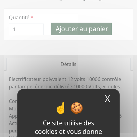
Quantité
Ajouter au panier
Détails
Electrificateur polyvalent 12 volts 10006 contrôle
par lampe, énergie délivrée 10000 Volts, 5 Joules.
X
Masque
Contre sangliers et dégâts de gibiers
Modèle antichoc
Appareil compatible avec la norme EN60335-2-76
Ce site utilise des
Actualisé le 20/07/07 pour la sécurité des
cookies et vous donne
personnes et des installations.