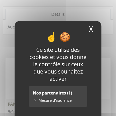
Détails
X
Masque
Aucune description.
Ce site utilise des
Derniers produits
cookies et vous donne
le contrôle sur ceux
que vous souhaitez
activer
Nos partenaires
(1)
Mesure d'audience
PANNEAU SOLAIRE 15 W - 6 VOLTS
Référence : 406V