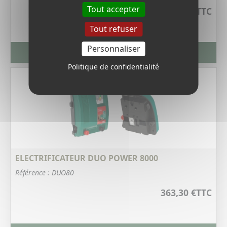
Tout accepter
15,12 €
TTC
Tout refuser
Personnaliser
VOIR LA FICHE PRODUIT
Politique de confidentialité
ELECTRIFICATEUR DUO POWER 8000
Référence : DUO80
363,30 €
TTC