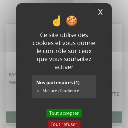
X
Masque
Derniers produits
Ce site utilise des
cookies et vous donne
le contrôle sur ceux
que vous souhaitez
activer
PANNEAU SOLAIRE 15 W - 6 VOLTS
Nos partenaires
(1)
Référence : 406V
Mesure d'audience
15,12 €
TTC
Tout accepter
VOIR LA FICHE PRODUIT
Tout refuser