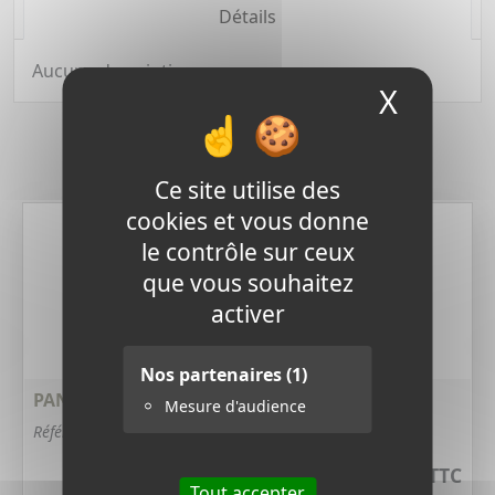
Détails
Aucune description.
X
Masque
Derniers produits
Ce site utilise des
cookies et vous donne
le contrôle sur ceux
que vous souhaitez
activer
Nos partenaires
(1)
PANNEAU SOLAIRE 15 W - 6 VOLTS
Mesure d'audience
Référence : 406V
15,12 €
TTC
Tout accepter