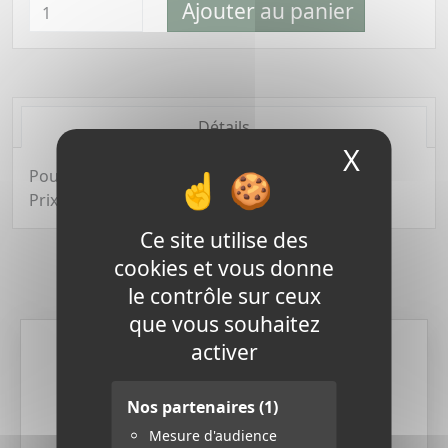
Ajouter au panier
Détails
X
Masque
Pour piquet diamètre 10 et diamètre 12
Prix à l'unité
Ce site utilise des
cookies et vous donne
Derniers produits
le contrôle sur ceux
que vous souhaitez
activer
Nos partenaires
(1)
Mesure d'audience