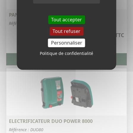
PANNEAU SOLAIRE 15 W - 6 VOLTS
Tout accepter
Référence : 406V
Tout refuser
15,12 €
TTC
Personnaliser
Politique de confidentialité
VOIR LA FICHE PRODUIT
ELECTRIFICATEUR DUO POWER 8000
Référence : DUO80