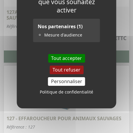
que vous souhaitez
activer
127ABS - EFFAROUCHEUR POUR ANIMAUX
SAUVAGES ABS
Nos partenaires
(1)
Référence : 127ABS
Mesure d'audience
248,22 €
TTC
VOIR LA FICHE PRODUIT
Tout accepter
Tout refuser
Personnaliser
Politique de confidentialité
127 - EFFAROUCHEUR POUR ANIMAUX SAUVAGES
Référence : 127