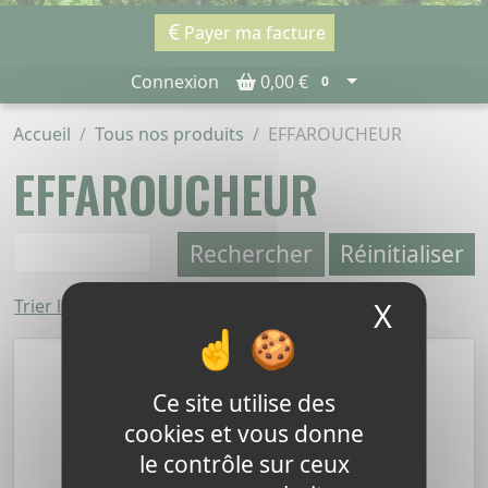
Payer ma facture
Connexion
0,00 €
0
Accueil
Tous nos produits
EFFAROUCHEUR
EFFAROUCHEUR
Rechercher
Réinitialiser
X
Masque
Trier le moins cher en premier
Ce site utilise des
cookies et vous donne
le contrôle sur ceux