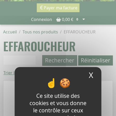
Payer ma facture
Connexion
0,00 €
0
Accueil
Tous nos produits
EFFAROUCHEUR
EFFAROUCHEUR
Rechercher
Réinitialiser
X
Masque
Trier le plus cher en premier
Ce site utilise des
cookies et vous donne
le contrôle sur ceux