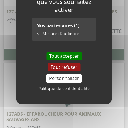
que vous souhaitez
activer
127 - EFFAROUCHEUR POUR ANIMAUX SAUVAGES
Référence : 127
Nos partenaires
(1)
274,68 €
TTC
Mesure d'audience
VOIR LA FICHE PRODUIT
Tout accepter
Tout refuser
Personnaliser
Politique de confidentialité
127ABS - EFFAROUCHEUR POUR ANIMAUX
SAUVAGES ABS
Référence : 127ABS