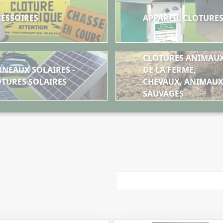
CESSOIRES
APPAREIL CLOTURE
CLOTURES ANIMAU
NEAUX SOLAIRES -
DE LA FERME,
TURES SOLAIRES
CHEVAUX, ANIMAU
SAUVAGES