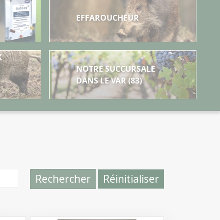
S
EFFAROUCHEUR
X
NOTRE SUCCURSALE
X
DANS LE VAR (83)
Rechercher
Réinitialiser