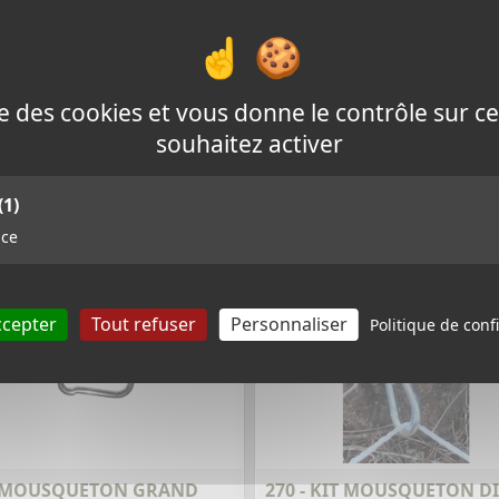
- CÂBLE DOUBLE ISOLATION
107 - TENDEUR DE FIL
ise des cookies et vous donne le contrôle sur 
GALVANISÉ
nce : 105
souhaitez activer
Référence : 107
0,84 €
TTC
0,88
(1)
nce
VOIR LA FICHE PRODUIT
VOIR LA FICHE PRODUIT
ccepter
Tout refuser
Personnaliser
Politique de confi
- MOUSQUETON GRAND
270 - KIT MOUSQUETON D