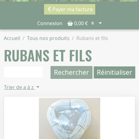
Payer ma facture
Connexion
0,00 €
0
Accueil
Tous nos produits
Rubans et fils
RUBANS ET FILS
Rechercher
Réinitialiser
Trier de a à z