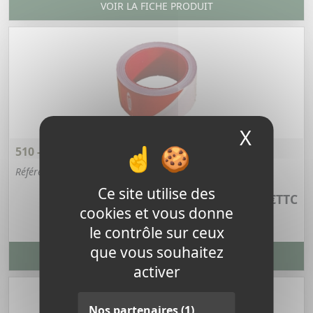
VOIR LA FICHE PRODUIT
X
Masque
510 - RUBAN DE SIGNALISATION
Référence : 510
Ce site utilise des
3,64 €
TTC
cookies et vous donne
le contrôle sur ceux
que vous souhaitez
VOIR LA FICHE PRODUIT
activer
Nos partenaires
(1)