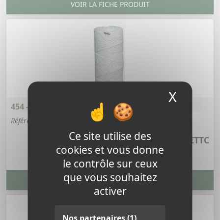
VOIR LA FICHE PRODUIT
X
Masque
454 - CORDE 200 MÈTRES DIAMÈTRE 6
Référence : 454
Ce site utilise des
22,68 €
TTC
cookies et vous donne
le contrôle sur ceux
que vous souhaitez
VOIR LA FICHE PRODUIT
activer
Nos partenaires
(1)