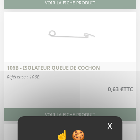
VOIR LA FICHE PRODUIT
106B - ISOLATEUR QUEUE DE COCHON
Référence : 106B
0,63 €
TTC
VOIR LA FICHE PRODUIT
X
Masque