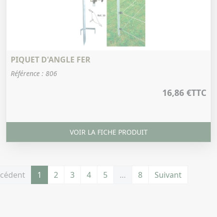
PIQUET D'ANGLE FER
Référence : 806
16,86 €
TTC
VOIR LA FICHE PRODUIT
cédent
1
2
3
4
5
…
8
Suivant